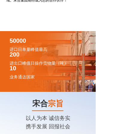
域。宋合集团期待成为您的合作伙伴！
50000
进口日单量峰值最高
200
进出口峰值日操作货物量（吨）
10
业务通达国家
宋合
宗旨
以人为本 诚信务实
携手发展 回报社会