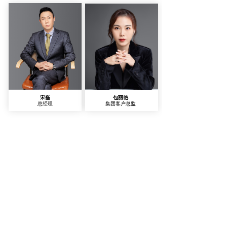
宋磊
包丽艳
总经理
集团客户总监
王蒙
金晨
总部销售总监
义乌分公司经理